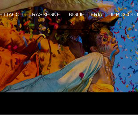
ETTACOLI
RASSEGNE
BIGLIETTERIA
IL PICCOLO
ti | Città In Festa