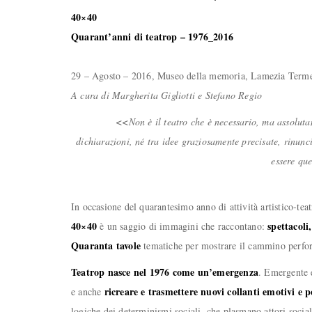
40×40
Quarant’anni di teatrop – 1976_2016
29 – Agosto – 2016, Museo della memoria, Lamezia Term
A cura di Margherita Gigliotti e Stefano Regio
<<Non è il teatro che è necessario, ma assolutame
dichiarazioni, né tra idee graziosamente precisate, rinunc
essere qu
In occasione del quarantesimo anno di attività artistico-t
40×40
spettacoli
è un saggio di immagini che raccontano:
Quaranta tavole
tematiche per mostrare il cammino perfor
Teatrop nasce nel 1976 come un’emergenza
. Emergente e
ricreare e trasmettere nuovi collanti emotivi e p
e anche
logiche dei determinismi sociali, che plasmano attori social