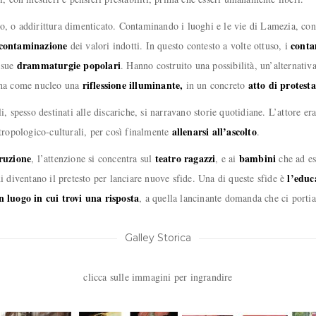
, o addirittura dimenticato. Contaminando i luoghi e le vie di Lamezia, con l’
contaminazione
conta
dei valori indotti. In questo contesto a volte ottuso, i
drammaturgie popolari
e sue
. Hanno costruito una possibilità, un’alternativ
riflessione illuminante,
atto di protesta
e ha come nucleo una
in un concreto
i, spesso destinati alle discariche, si narravano storie quotidiane. L’attore 
allenarsi all’ascolto
ntropologico-culturali, per così finalmente
.
ruzione
teatro ragazzi
bambini
, l’attenzione si concentra sul
, e ai
che ad es
l’educa
i diventano il pretesto per lanciare nuove sfide. Una di queste sfide è
n luogo in cui trovi una risposta
, a quella lancinante domanda che ci port
Galley Storica
clicca sulle immagini per ingrandire