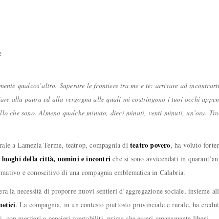
e
nte qualcos’altro. Superare le frontiere tra me e te: arrivare ad incontrarti p
iare alla paura ed alla vergogna alle quali mi costringono i tuoi occhi appe
ello che sono. Almeno qualche minuto, dieci minuti, venti minuti, un’ora. T
teatro povero
eatrale a Lamezia Terme, teatrop, compagnia di
, ha voluto forte
, luoghi della città, uomini e incontri
che si sono avvicendati in quarant’an
mativo e conoscitivo di una compagnia emblematica in Calabria.
ra la necessità di proporre nuovi sentieri d’aggregazione sociale, insieme all
oetici
. La compagnia, in un contesto piuttosto provinciale e rurale, ha cred
i, con mestieri e pensieri prestabiliti, prima che esseri umanamente liberi.