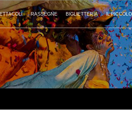
ETTACOLI
RASSEGNE
BIGLIETTERIA
IL PICCOLO
ti | Città In Festa