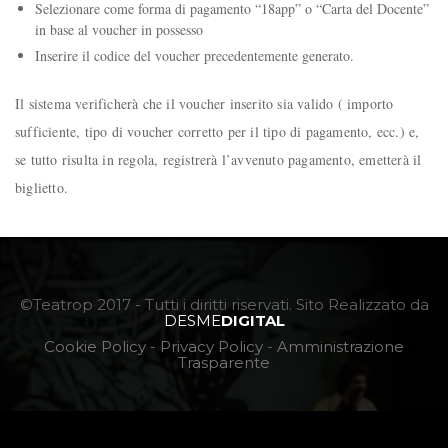
Selezionare come forma di pagamento “18app” o “Carta del Docente”
in base al voucher in possesso
Inserire il codice del voucher precedentemente generato.
Il sistema verificherà che il voucher inserito sia valido ( importo
sufficiente, tipo di voucher corretto per il tipo di pagamento, ecc.) e,
se tutto risulta in regola, registrerà l’avvenuto pagamento, emetterà il
biglietto.
©Teatrop 2017 - Tutti i diritti riservati. Sito Realizzato da
DESME
DIGITAL
Cookie Policy
-
Privacy Policy
-
Amministrazione
Trasparente