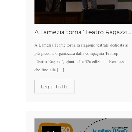
A Lamezia torna ʻTeatro Ragazziʼ 32a edizione, rassegna di spettacoli curata dalla compagnia Teatrop
A Lamezia Terme torna la stagione teatrale dedicata ai
più piccoli, organizzata dalla compagnia Teatrop:
ʻTeatro Ragazziʼ, giunta alla 32a edizione. Kermesse
che fino alla […]
Leggi Tutto