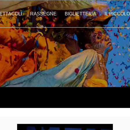
ETTACOLI
RASSEGNE
BIGLIETTERIA
IL PICCOLO
ti | Città In Festa