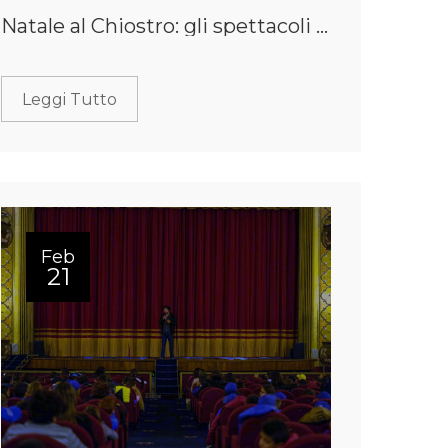
Natale al Chiostro: gli spettacoli di teatrop dedicati ai bambini e alle loro famiglie dal 15 dicembre a Lamezia Terme
Leggi Tutto
Feb
21