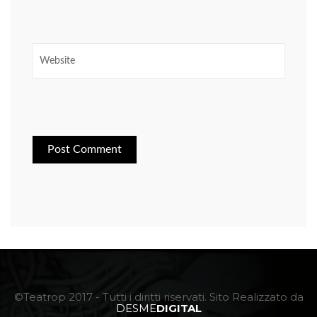
©Teatrop 2017 - Tutti i diritti riservati. Sito Realizzato da
DESME
DIGITAL