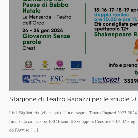
Stagione di Teatro Ragazzi per le scuole 
Link Biglietteria (clicca qui) La rassegna “Teatro Ragazzi 2023-2024”
finanziata con risorse PSC Piano di Sviluppo e Coesione 6.02.02 erogat
dell’Avviso […]