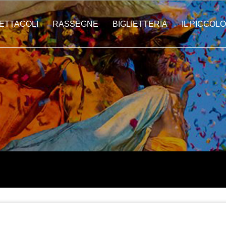
ETTACOLI
RASSEGNE
BIGLIETTERIA
IL PICCOLO
ti | Città In Festa