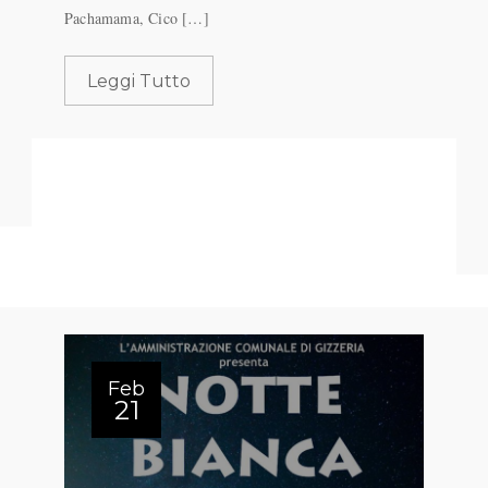
Pachamama, Cico […]
Leggi Tutto
Feb
21