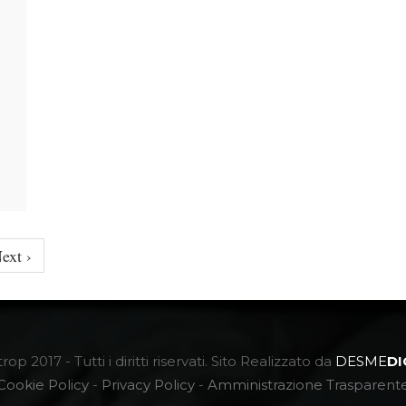
ext ›
op 2017 - Tutti i diritti riservati. Sito Realizzato da
DESME
DI
Cookie Policy
-
Privacy Policy
-
Amministrazione Trasparent