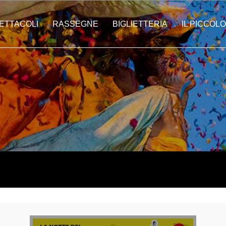
ETTACOLI
RASSEGNE
BIGLIETTERIA
IL PICCOLO
ti | Città In Festa