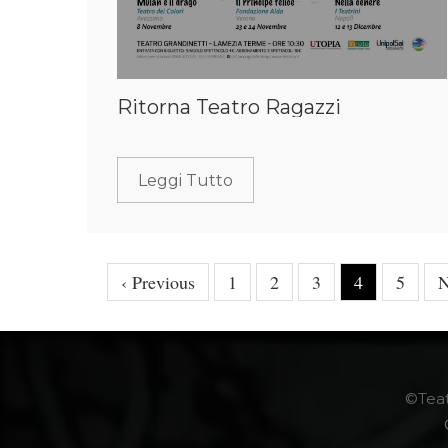
Ritorna Teatro Ragazzi
Leggi Tutto
‹ Previous
1
2
3
4
5
N
©Teatr