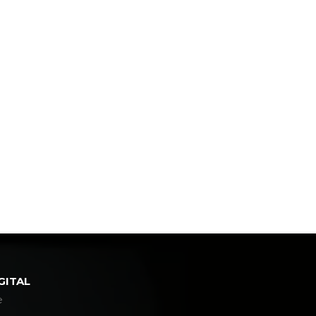
GITAL
e