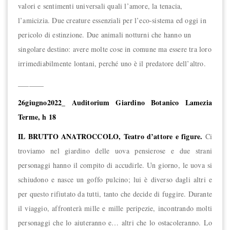
valori e sentimenti universali quali l’amore, la tenacia,
l’amicizia. Due creature essenziali per l’eco-sistema ed oggi in
pericolo di estinzione. Due animali notturni che hanno un
singolare destino: avere molte cose in comune ma essere tra loro
irrimediabilmente lontani, perché uno è il predatore dell’altro.
_______
26giugno2022_ Auditorium Giardino Botanico Lamezia
Terme, h 18
IL BRUTTO ANATROCCOLO,
Teatro
d’attore e figure.
Ci
troviamo nel giardino delle uova pensierose e due strani
personaggi
hanno il compito di accudirle.
Un giorno, le uova si
schiudono e nasce un goffo pulcino; lui è diverso dagli altri e
per questo rifiutato
da tutti, tanto che decide di fuggire. Durante
il viaggio, affronterà mille e mille peripezie, incontrando molti
personaggi che lo aiuteranno e… altri che lo ostacoleranno.
Lo