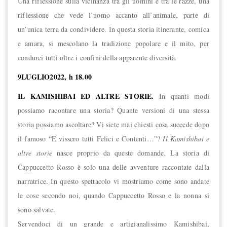
Una riflessione sulla vicinanza tra gli uomini e tra le razze, una
riflessione che vede l’uomo accanto all’animale, parte di
un’unica terra da condividere. In questa storia itinerante, comica
e amara, si mescolano la tradizione popolare e il mito, per
condurci tutti oltre i confini della apparente diversità.
9LUGLIO2022, h 18.00
IL KAMISHIBAI ED ALTRE STORIE.
In quanti modi
possiamo racontare una storia? Quante versioni di una stessa
storia possiamo ascoltare? Vi siete mai chiesti cosa succede dopo
il famoso “E vissero tutti Felici e Contenti…”?
Il Kamishibai e
altre storie
nasce proprio da queste domande. La storia di
Cappuccetto Rosso è solo una delle avventure raccontate dalla
narratrice. In questo spettacolo vi mostriamo come sono andate
le cose secondo noi, quando Cappuccetto Rosso e la nonna si
sono salvate.
Servendoci di un grande e artigianalissimo Kamishibai,