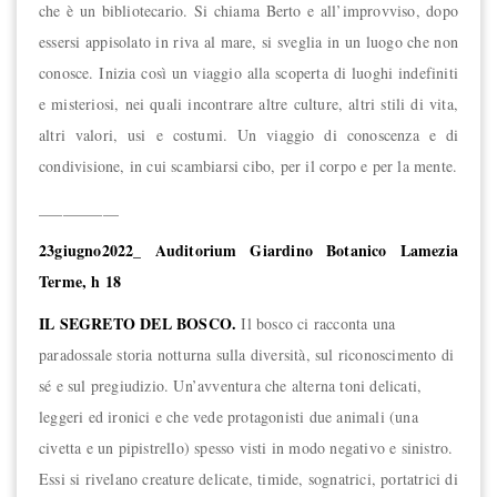
che è un bibliotecario. Si chiama Berto e all’improvviso, dopo
essersi appisolato in riva al mare, si sveglia in un luogo che non
conosce. Inizia così un viaggio alla scoperta di luoghi indefiniti
e misteriosi, nei quali incontrare altre culture, altri stili di vita,
altri valori, usi e costumi. Un viaggio di conoscenza e di
condivisione, in cui scambiarsi cibo, per il corpo e per la mente.
__________
23giugno2022_ Auditorium Giardino Botanico Lamezia
Terme, h 18
IL SEGRETO DEL BOSCO.
Il bosco ci racconta una
paradossale storia notturna sulla diversità, sul riconoscimento di
sé e sul pregiudizio. Un’avventura che alterna toni delicati,
leggeri ed ironici e che vede protagonisti due animali (una
civetta e un pipistrello) spesso visti in modo negativo e sinistro.
Essi si rivelano creature delicate, timide, sognatrici, portatrici di