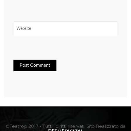
©Teatrop 2017 - Tutti i diritti riservati. Sito Realizzato da
DESME
DIGITAL