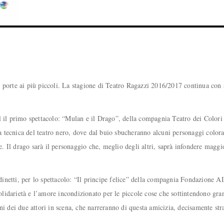
orte ai più piccoli. La stagione di Teatro Ragazzi 2016/2017 continua con al
 il primo spettacolo: “Mulan e il Drago”, della compagnia Teatro dei Colori 
la tecnica del teatro nero, dove dal buio sbucheranno alcuni personaggi colo
. Il drago sarà il personaggio che, meglio degli altri, saprà infondere maggio
etti, per lo spettacolo: “Il principe felice” della compagnia Fondazione AID
olidarietà e l’amore incondizionato per le piccole cose che sottintendono gran
i dei due attori in scena, che narreranno di questa amicizia, decisamente str