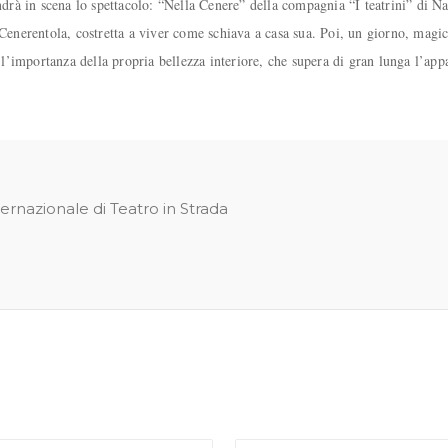
ndrà in scena lo spettacolo: “Nella Cenere” della compagnia “I teatrini” di N
la Cenerentola, costretta a viver come schiava a casa sua. Poi, un giorno, mag
 l’importanza della propria bellezza interiore, che supera di gran lunga l’app
ternazionale di Teatro in Strada