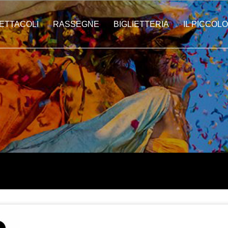
ETTACOLI
RASSEGNE
BIGLIETTERIA
IL PICCOLO
ti | Città In Festa