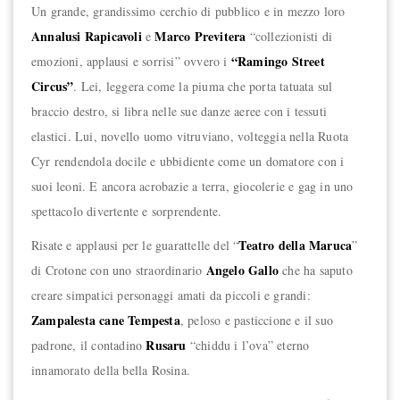
Un grande, grandissimo cerchio di pubblico e in mezzo loro
Annalusi Rapicavoli
Marco
Previtera
e
“collezionisti di
“Ramingo Street
emozioni, applausi e sorrisi” ovvero i
Circus”
. Lei, leggera come la piuma che porta tatuata sul
braccio destro, si libra nelle sue danze aeree con i tessuti
elastici. Lui, novello uomo vitruviano, volteggia nella Ruota
Cyr rendendola docile e ubbidiente come un domatore con i
suoi leoni. E ancora acrobazie a terra, giocolerie e gag in uno
spettacolo divertente e sorprendente.
Teatro della Maruca
Risate e applausi per le guarattelle del “
”
Angelo Gallo
di Crotone con uno straordinario
che ha saputo
creare simpatici personaggi amati da piccoli e grandi:
Zampalesta cane Tempesta
, peloso e pasticcione e il suo
Rusaru
padrone, il contadino
“chiddu i l’ova” eterno
innamorato della bella Rosina.