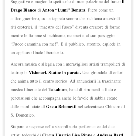
Il
Suggestivo e magico lo spettacolo di manipolazione del fuoco
Drago Bianco
Anton “Lumi” Bonura
di
. Fiero come un
antico guerriero, su un tappeto sonoro che richiama ancestrali
riti esoterici, il “maestro del fuoco” diventa creatore di forme
mentre le fiamme si inchinano, mansuete, al suo passaggio.
“Fuoco cammina con me!”. E il pubblico, attonito, esplode in
un applauso finale liberatorio.
Ancora musica e allegria con i meravigliosi artisti trampolieri di
Visionari. Statue in parata.
teatrop in
Una girandola di colori
che anima tutto il centro storico. Ad annunciarli la trascinante
Takabum
musica itinerante dei
, band di strumenti a fiato e
percussioni che accompagna anche le favole di sabbia create
Greta Belometti
dalle mani fatate di
nel seicentesco Chiostro di
S. Domenico.
Stupore e suspense nella straordinaria performance dei due
Circus Unartiq
Lisa Rinne
Andreas Bartl
artisti tedeschi di
e
.