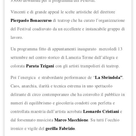
>3000 download per il programma del Festival.
Vincenti e di grande appeal le scelte artistiche del direttore
Pierpaolo Bonaccurso
di teatrop che ha curato l’organizzazione
del Festival coadiuvato da un eccellente e instancabile gruppo di
lavoro.
Un programma fitto di appuntamenti inaugurato mercoledì 13
settembre nel centro storico di Lamezia Terme dall’allegra e
Parata Tzigani
colorata
con gli artisti trampolieri di teatrop.
La Sbrindola”
Poi l’energica e strabordante performance de “
.
Caos, anarchia, ilarità e tecnica estrema in uno spettacolo
delirante di circo contemporaneo che ha coinvolto il pubblico in
numeri di equilibrismo e giocoleria condotti con perfetta e
Leonardo Cristiani
controllata maestria dall’artista acrobata
e
Marco Macchione
dal forsennato musicista
. Su tutti l’occhio
gorilla Fabrizio
ironico e vigile del
.