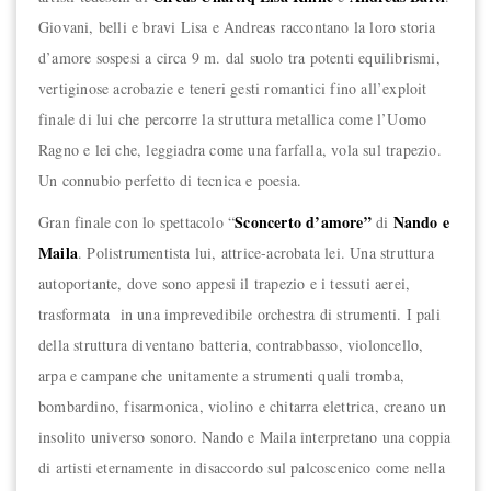
Giovani, belli e bravi Lisa e Andreas raccontano la loro storia
d’amore sospesi a circa 9 m. dal suolo tra potenti equilibrismi,
vertiginose acrobazie e teneri gesti romantici fino all’exploit
finale di lui che percorre la struttura metallica come l’Uomo
Ragno e lei che, leggiadra come una farfalla, vola sul trapezio.
Un connubio perfetto di tecnica e poesia.
Sconcerto d’amore”
Nando e
Gran finale con lo spettacolo “
di
Maila
. Polistrumentista lui, attrice-acrobata lei. Una struttura
autoportante, dove sono appesi il trapezio e i tessuti aerei,
trasformata in una imprevedibile orchestra di strumenti. I pali
della struttura diventano batteria, contrabbasso, violoncello,
arpa e campane che unitamente a strumenti quali tromba,
bombardino, fisarmonica, violino e chitarra elettrica, creano un
insolito universo sonoro. Nando e Maila interpretano una coppia
di artisti eternamente in disaccordo sul palcoscenico come nella