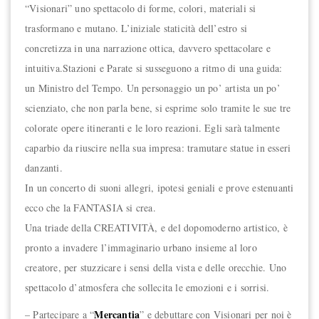
“Visionari” uno spettacolo di forme, colori, materiali si
trasformano e mutano. L’iniziale staticità dell’estro si
concretizza in una narrazione ottica, davvero spettacolare e
intuitiva.Stazioni e Parate si susseguono a ritmo di una guida:
un Ministro del Tempo. Un personaggio un po’ artista un po’
scienziato, che non parla bene, si esprime solo tramite le sue tre
colorate opere itineranti e le loro reazioni. Egli sarà talmente
caparbio da riuscire nella sua impresa: tramutare statue in esseri
danzanti.
In un concerto di suoni allegri, ipotesi geniali e prove estenuanti
ecco che la FANTASIA si crea.
Una triade della CREATIVITÀ, e del dopomoderno artistico, è
pronto a invadere l’immaginario urbano insieme al loro
creatore, per stuzzicare i sensi della vista e delle orecchie. Uno
spettacolo d’atmosfera che sollecita le emozioni e i sorrisi.
Mercantia
– Partecipare a “
” e debuttare con Visionari per noi è