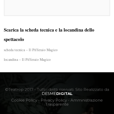
Scarica la scheda tecnica e la locandina dello
spettacolo
scheda tecnica – Il Pifferaio Magico
locandina – Il Pifferaio Magico
©Teatrop 2017 - Tutti i diritti riservati. Sito Realizzato da
DESME
DIGITAL
Cookie Policy
-
Privacy Policy
-
Amministrazione
Trasparente