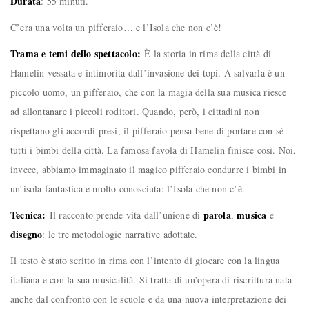
Durata
: 55 minuti.
C’era una volta un pifferaio… e l’Isola che non c’è!
Trama e temi dello spettacolo:
È la storia in rima della città di
Hamelin vessata e intimorita dall’invasione dei topi. A salvarla è un
piccolo uomo, un pifferaio, che con la magia della sua musica riesce
ad allontanare i piccoli roditori. Quando, però, i cittadini non
rispettano gli accordi presi, il pifferaio pensa bene di portare con sé
tutti i bimbi della città. La famosa favola di Hamelin finisce così. Noi,
invece, abbiamo immaginato il magico pifferaio condurre i bimbi in
un’isola fantastica e molto conosciuta: l’Isola che non c’è.
Tecnica:
parola
musica
Il racconto prende vita dall’unione di
,
e
disegno
: le tre metodologie narrative adottate.
Il testo è stato scritto in rima con l’intento di giocare con la lingua
italiana e con la sua musicalità. Si tratta di un’opera di riscrittura nata
anche dal confronto con le scuole e da una nuova interpretazione dei