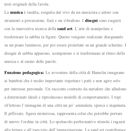
testi originali della favola.
musica
La
è inedita, eseguita dal vivo da un musicista e attore con
disegni
strumenti a percussione, fiati e un vibrafono. I
sono eseguiti
sand art
con la innovativa tecnica della
. L’arte di manipolare e
trasformare la sabbia in figure. Queste vengono realizzate disegnando
su un piano luminoso, per poi essere proiettate su un grande schermo. I
disegni di sabbia appaiono, scompaiono e si trasformano al ritmo della
musica e al suono delle parole.
Funzione pedagogica:
Le avventure della città di Hamelin insegnano
ai bambini che è molto importante rispettare i patti e non agire solo
per interesse personale. Un racconto costruito da metafore che alludono
a determinati ideali e riproducono modelli di comportamento. I topi
riflettono l’immagine di una città un po’ ammalata, sporca e inquinata.
Il pifferaio, figura misteriosa, rappresenta colui che potrebbe portare
di nuovo l’ordine in città. Lo spettacolo performativo stimola i ragazzi
alla lettura e all’esercizio dell’immaginazione. La sand art contribuisce