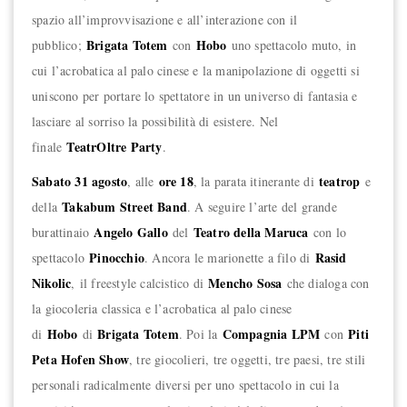
spazio all’improvvisazione e all’interazione con il
Brigata Totem
Hobo
pubblico;
con
uno spettacolo muto, in
cui l’acrobatica al palo cinese e la manipolazione di oggetti si
uniscono per portare lo spettatore in un universo di fantasia e
lasciare al sorriso la possibilità di esistere. Nel
TeatrOltre Party
finale
.
Sabato 31 agosto
ore 18
teatrop
, alle
, la parata itinerante di
e
Takabum Street Band
della
. A seguire l’arte del grande
Angelo Gallo
Teatro della Maruca
burattinaio
del
con lo
Pinocchio
Rasid
spettacolo
. Ancora le marionette a filo di
Nikolic
Mencho Sosa
,
il freestyle calcistico di
che dialoga con
la giocoleria classica e l’acrobatica al palo cinese
Hobo
Brigata Totem
Compagnia LPM
Piti
di
di
. Poi la
con
Peta Hofen Show
, tre giocolieri, tre oggetti, tre paesi, tre stili
personali radicalmente diversi per uno spettacolo in cui la