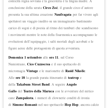
comicità regna sovrana e la giocoleria è la lingua madre. A
Circo Zoé
conclusione della serata
,
il grande circo d’autore
Naufragata
presenta la sua ultima creazione
per far vivere agli
spettatori un viaggio inedito su un immaginario bastimento
carico di sogni e di poesia al ritmo dei tamburi che scandiscono
i movimenti mentre le note della fisarmonica accompagnano le
evoluzioni dell’equipaggio, i salti mortali degli acrobati e le
figure aeree delle protagoniste di questa avventura.
Domenica 1 settembre
ore 11
alle
, sul Corso
Cico Cuzzocrea
Numistrano,
e il suo spettacolo di
Vintage
Rasid Nikolic
micromagia
e le marionette di
.
ore 18
teatrop
Alle
la grande parata itinerante di
e
Takabum Street Band
Angelo
della
. A seguire
Gallo
Teatro della Maruca
del
con le avventure del mitico
Zampalesta
cane
, i numeri di clownerie conditi di ironia
Simone Romanò
Hop Hop
di
nel suo spettacolo
; ancora calcio