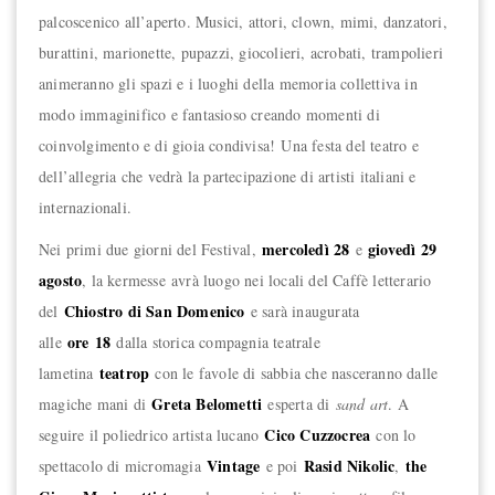
palcoscenico all’aperto. Musici, attori, clown, mimi, danzatori,
burattini, marionette, pupazzi, giocolieri, acrobati, trampolieri
animeranno gli spazi e i luoghi della memoria collettiva in
modo immaginifico e fantasioso creando momenti di
coinvolgimento e di gioia condivisa! Una festa del teatro e
dell’allegria che vedrà la partecipazione di artisti italiani e
internazionali.
mercoledì 28
giovedì 29
Nei primi due giorni del Festival,
e
agosto
, la kermesse avrà luogo nei locali del Caffè letterario
Chiostro di San Domenico
del
e sarà inaugurata
ore
18
alle
dalla storica compagnia teatrale
teatrop
lametina
con le favole di sabbia che nasceranno dalle
Greta Belometti
magiche mani di
esperta di
sand art
. A
Cico Cuzzocrea
seguire il poliedrico artista lucano
con lo
Vintage
Rasid Nikolic
the
spettacolo di micromagia
e poi
,