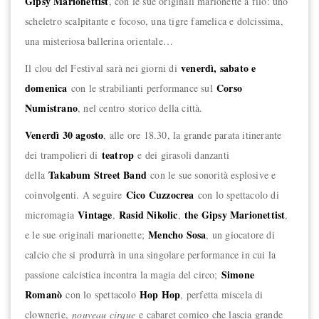
Gipsy Marionettist
, con le sue originali marionette a filo: uno
scheletro scalpitante e focoso, una tigre famelica e dolcissima,
una misteriosa ballerina orientale…
venerdì, sabato e
Il clou del Festival sarà nei giorni di
domenica
Corso
con le strabilianti performance sul
Numistrano
, nel centro storico della città.
Venerdì 30 agosto
, alle ore 18.30, la grande parata itinerante
teatrop
dei trampolieri di
e dei girasoli danzanti
Takabum Street Band
della
con le sue sonorità esplosive e
Cico Cuzzocrea
coinvolgenti. A seguire
con lo spettacolo di
Vintage
Rasid Nikolic
the Gipsy Marionettist
micromagia
,
,
,
Mencho Sosa
e le sue originali marionette;
, un giocatore di
calcio che si produrrà in una singolare performance in cui la
Simone
passione calcistica incontra la magia del circo;
Romanò
Hop Hop
con lo spettacolo
, perfetta miscela di
clownerie,
nouveau cirque
e cabaret comico che lascia grande