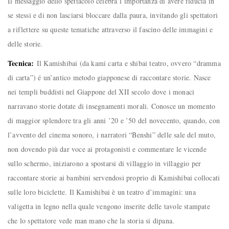
Il messaggio dello spettacolo celebra l’importanza di avere fiducia in
se stessi e di non lasciarsi bloccare dalla paura, invitando gli spettatori
a riflettere su queste tematiche attraverso il fascino delle immagini e
delle storie.
Tecnica:
Il Kamishibai (da kami carta e shibai teatro, ovvero “dramma
di carta”) é un’antico metodo giapponese di raccontare storie. Nasce
nei templi buddisti nel Giappone del XII secolo dove i monaci
narravano storie dotate di insegnamenti morali. Conosce un momento
di maggior splendore tra gli anni ’20 e ’50 del novecento, quando, con
l’avvento del cinema sonoro, i narratori “Benshi” delle sale del muto,
non dovendo più dar voce ai protagonisti e commentare le vicende
sullo schermo, iniziarono a spostarsi di villaggio in villaggio per
raccontare storie ai bambini servendosi proprio di Kamishibai collocati
sulle loro biciclette. Il Kamishibai è un teatro d’immagini: una
valigetta in legno nella quale vengono inserite delle tavole stampate
che lo spettatore vede man mano che la storia si dipana.