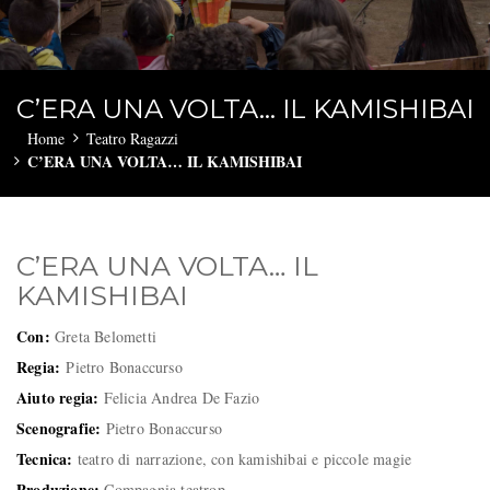
C’ERA UNA VOLTA… IL KAMISHIBAI
Home
Teatro Ragazzi
C’ERA UNA VOLTA… IL KAMISHIBAI
C’ERA UNA VOLTA… IL
KAMISHIBAI
Con:
Greta Belometti
Regia:
Pietro Bonaccurso
Aiuto regia:
Felicia Andrea De Fazio
Scenografie:
Pietro Bonaccurso
Tecnica:
teatro di narrazione, con kamishibai e piccole magie
Produzione:
Compagnia teatrop