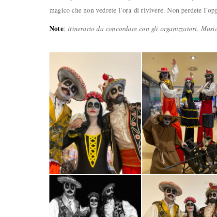
magico che non vedrete l’ora di rivivere. Non perdete l’oppo
Note
:
itinerario da concordare con gli organizzatori. Mus